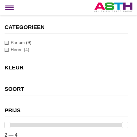
MIJN ACCOUNT
Toggle
navigation
CATEGORIEEN
Parfum
(9)
Heren
(4)
KLEUR
SOORT
PRIJS
2 — 4