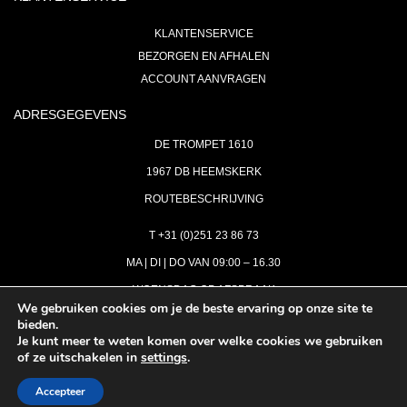
KLANTENSERVICE
BEZORGEN EN AFHALEN
ACCOUNT AANVRAGEN
ADRESGEGEVENS
DE TROMPET 1610
1967 DB HEEMSKERK
ROUTEBESCHRIJVING
T +31 (0)251 23 86 73
MA | DI | DO VAN 09:00 – 16.30
WOENSDAG OP AFSPRAAK
We gebruiken cookies om je de beste ervaring op onze site te
bieden.
VRIJDAG GESLOTEN
Je kunt meer te weten komen over welke cookies we gebruiken
INFO@ASTH.NL
of ze uitschakelen in
settings
.
Accepteer