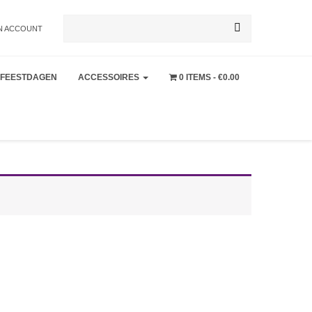
Zoeken
N ACCOUNT
FEESTDAGEN
ACCESSOIRES
0 ITEMS
€0.00
naar: