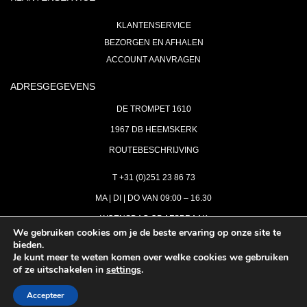
KLANTENSERVICE
BEZORGEN EN AFHALEN
ACCOUNT AANVRAGEN
ADRESGEGEVENS
DE TROMPET 1610
1967 DB HEEMSKERK
ROUTEBESCHRIJVING
T +31 (0)251 23 86 73
MA | DI | DO VAN 09:00 – 16.30
WOENSDAG OP AFSPRAAK
We gebruiken cookies om je de beste ervaring op onze site te
bieden.
VRIJDAG GESLOTEN
Je kunt meer te weten komen over welke cookies we gebruiken
INFO@ASTH.NL
of ze uitschakelen in
settings
.
Accepteer