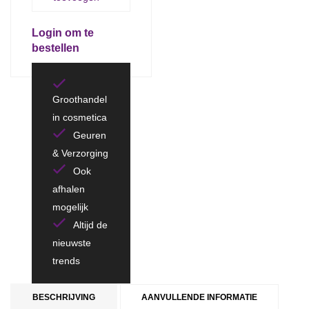
Login om te
bestellen
Groothandel
in cosmetica
Geuren
& Verzorging
Ook
afhalen
mogelijk
Altijd de
nieuwste
trends
BESCHRIJVING
AANVULLENDE INFORMATIE