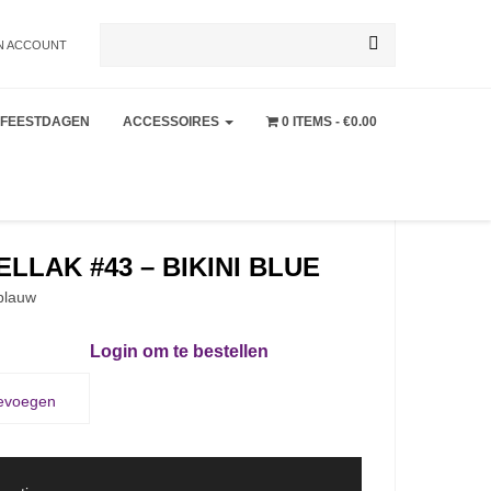
Zoeken
N ACCOUNT
FEESTDAGEN
ACCESSOIRES
0 ITEMS
€0.00
naar:
LAK #43 – BIKINI BLUE
 blauw
Login om te bestellen
oevoegen