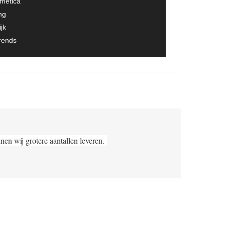
smetica
ng
jk
trends
nen wij grotere aantallen leveren.