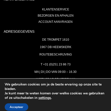
KLANTENSERVICE
BEZORGEN EN AFHALEN
ACCOUNT AANVRAGEN
ADRESGEGEVENS
DE TROMPET 1610
1967 DB HEEMSKERK
ROUTEBESCHRIJVING
T +31 (0)251 23 86 73
MA | DI | DO VAN 09:00 – 16.30
WOENSDAG OP AFSPRAAK
We gebruiken cookies om je de beste ervaring op onze site te
bieden.
VRIJDAG GESLOTEN
Je kunt meer te weten komen over welke cookies we gebruiken
INFO@ASTH.NL
of ze uitschakelen in
settings
.
Accepteer