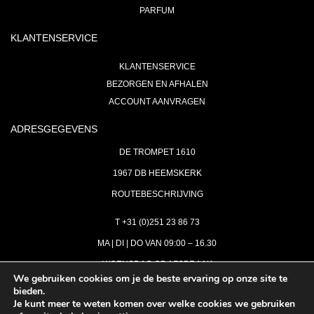
PARFUM
KLANTENSERVICE
KLANTENSERVICE
BEZORGEN EN AFHALEN
ACCOUNT AANVRAGEN
ADRESGEGEVENS
DE TROMPET 1610
1967 DB HEEMSKERK
ROUTEBESCHRIJVING
T +31 (0)251 23 86 73
MA | DI | DO VAN 09:00 – 16.30
WOENSDAG OP AFSPRAAK
We gebruiken cookies om je de beste ervaring op onze site te
bieden.
VRIJDAG GESLOTEN
Je kunt meer te weten komen over welke cookies we gebruiken
INFO@ASTH.NL