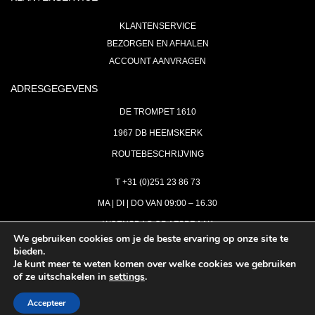
KLANTENSERVICE
BEZORGEN EN AFHALEN
ACCOUNT AANVRAGEN
ADRESGEGEVENS
DE TROMPET 1610
1967 DB HEEMSKERK
ROUTEBESCHRIJVING
T +31 (0)251 23 86 73
MA | DI | DO VAN 09:00 – 16.30
WOENSDAG OP AFSPRAAK
We gebruiken cookies om je de beste ervaring op onze site te
bieden.
VRIJDAG GESLOTEN
Je kunt meer te weten komen over welke cookies we gebruiken
INFO@ASTH.NL
of ze uitschakelen in
settings
.
Accepteer