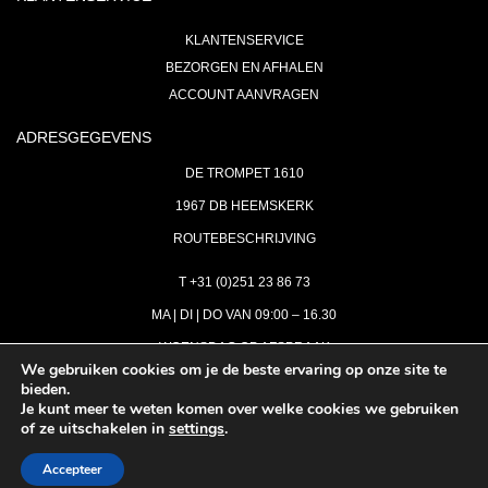
KLANTENSERVICE
BEZORGEN EN AFHALEN
ACCOUNT AANVRAGEN
ADRESGEGEVENS
DE TROMPET 1610
1967 DB HEEMSKERK
ROUTEBESCHRIJVING
T +31 (0)251 23 86 73
MA | DI | DO VAN 09:00 – 16.30
WOENSDAG OP AFSPRAAK
We gebruiken cookies om je de beste ervaring op onze site te
bieden.
VRIJDAG GESLOTEN
Je kunt meer te weten komen over welke cookies we gebruiken
INFO@ASTH.NL
of ze uitschakelen in
settings
.
Accepteer