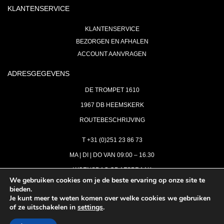
KLANTENSERVICE
KLANTENSERVICE
BEZORGEN EN AFHALEN
ACCOUNT AANVRAGEN
ADRESGEGEVENS
DE TROMPET 1610
1967 DB HEEMSKERK
ROUTEBESCHRIJVING
T +31 (0)251 23 86 73
MA | DI | DO VAN 09:00 – 16.30
WOENSDAG OP AFSPRAAK
We gebruiken cookies om je de beste ervaring op onze site te
bieden.
VRIJDAG GESLOTEN
Je kunt meer te weten komen over welke cookies we gebruiken
INFO@ASTH.NL
of ze uitschakelen in
settings
.