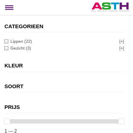
MIJN ACCOUNT
Toggle
navigation
CATEGORIEEN
Lippen
(22)
[+]
Gezicht
(3)
[+]
KLEUR
SOORT
PRIJS
1 — 2