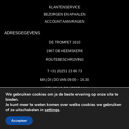
KLANTENSERVICE
BEZORGEN EN AFHALEN
ACCOUNT AANVRAGEN
ADRESGEGEVENS
DE TROMPET 1610
1967 DB HEEMSKERK
ROUTEBESCHRIJVING
T +31 (0)251 23 86 73
MA | DI | DO VAN 09:00 – 16.30
WOENSDAG OP AFSPRAAK
We gebruiken cookies om je de beste ervaring op onze site te
bieden.
VRIJDAG GESLOTEN
Je kunt meer te weten komen over welke cookies we gebruiken
INFO@ASTH.NL
of ze uitschakelen in
settings
.
Accepteer