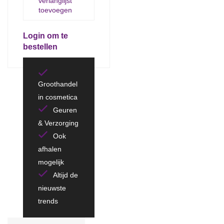
verlanglijst
toevoegen
Login om te
bestellen
Groothandel
in cosmetica
Geuren
& Verzorging
Ook
afhalen
mogelijk
Altijd de
nieuwste
trends