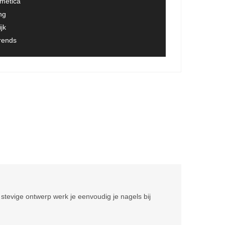
smetica
ng
jk
trends
stevige ontwerp werk je eenvoudig je nagels bij