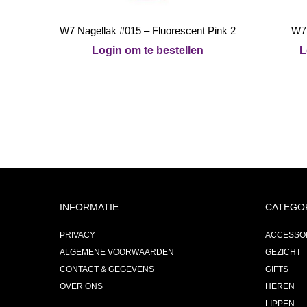
W7 Nagellak #015 – Fluorescent Pink 2
W7 
Login om te bestellen
L
INFORMATIE
CATEGO
PRIVACY
ACCESSO
ALGEMENE VOORWAARDEN
GEZICHT
CONTACT & GEGEVENS
GIFTS
OVER ONS
HEREN
LIPPEN