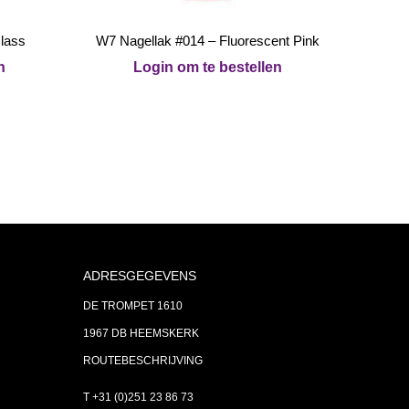
Class
W7 Nagellak #014 – Fluorescent Pink
n
Login om te bestellen
ADRESGEGEVENS
DE TROMPET 1610
1967 DB HEEMSKERK
ROUTEBESCHRIJVING
T +31 (0)251 23 86 73