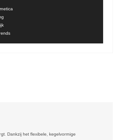
smetica
ng
jk
trends
gt. Dankzij het flexibele, kegelvormige