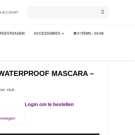
Zoeken
N ACCOUNT
FEESTDAGEN
ACCESSOIRES
0 ITEMS
€0.00
naar:
 WATERPROOF MASCARA –
per stuk.
Login om te bestellen
oevoegen