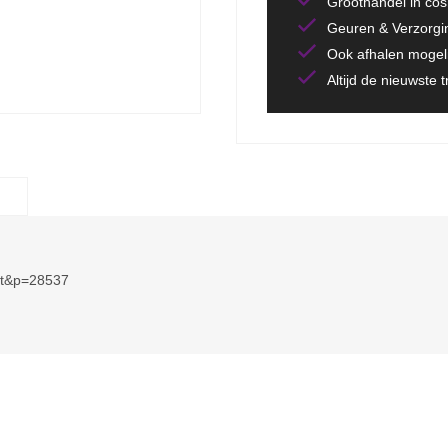
Groothandel in co
Geuren & Verzorgi
Ook afhalen mogeli
Altijd de nieuwste 
uct&p=28537