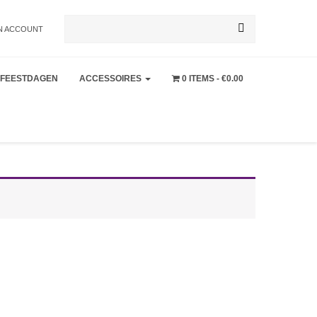
Zoeken
N ACCOUNT
FEESTDAGEN
ACCESSOIRES
0 ITEMS
€0.00
naar: