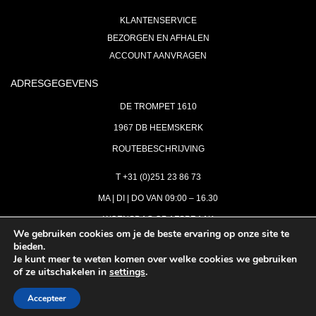
KLANTENSERVICE
BEZORGEN EN AFHALEN
ACCOUNT AANVRAGEN
ADRESGEGEVENS
DE TROMPET 1610
1967 DB HEEMSKERK
ROUTEBESCHRIJVING
T +31 (0)251 23 86 73
MA | DI | DO VAN 09:00 – 16.30
WOENSDAG OP AFSPRAAK
We gebruiken cookies om je de beste ervaring op onze site te
bieden.
VRIJDAG GESLOTEN
Je kunt meer te weten komen over welke cookies we gebruiken
INFO@ASTH.NL
of ze uitschakelen in
settings
.
Accepteer