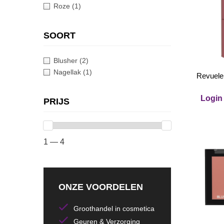
Roze
(1)
SOORT
Blusher
(2)
Nagellak
(1)
Revuele 
Login 
PRIJS
1 — 4
ONZE VOORDELEN
Groothandel in cosmetica
Geuren & Verzorging