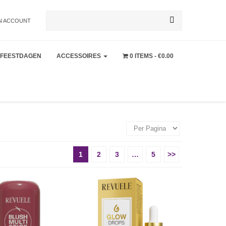
Zoeken
N ACCOUNT
FEESTDAGEN
ACCESSOIRES
0 ITEMS
€0.00
naar:
1
2
3
…
5
>>