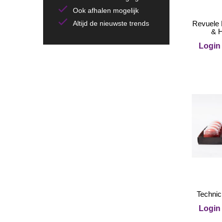
Ook afhalen mogelijk
Altijd de nieuwste trends
Revuele 
& H
Login 
Technic
Login 