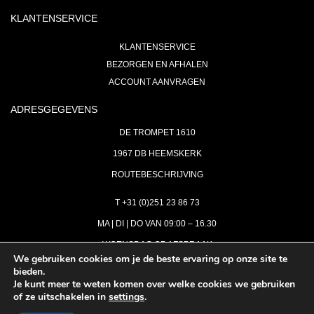
KLANTENSERVICE
KLANTENSERVICE
BEZORGEN EN AFHALEN
ACCOUNT AANVRAGEN
ADRESGEGEVENS
DE TROMPET 1610
1967 DB HEEMSKERK
ROUTEBESCHRIJVING
T +31 (0)251 23 86 73
MA | DI | DO VAN 09:00 – 16.30
WOENSDAG OP AFSPRAAK
We gebruiken cookies om je de beste ervaring op onze site te
bieden.
VRIJDAG GESLOTEN
Je kunt meer te weten komen over welke cookies we gebruiken
INFO@ASTH.NL
of ze uitschakelen in
settings
.