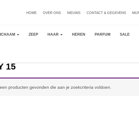
HOME
OVER ONS
NIEUWS
CONTACT & GEGEVENS
MIJ
LICHAAM
ZEEP
HAAR
HEREN
PARFUM
SALE
Y 15
een producten gevonden die aan je zoekcriteria voldoen.