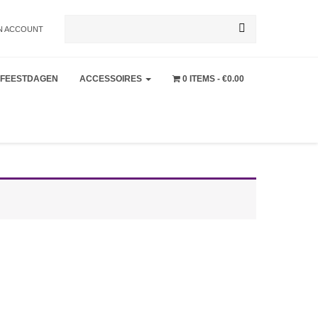
Zoeken
N ACCOUNT
FEESTDAGEN
ACCESSOIRES
0 ITEMS
€0.00
naar: