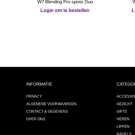
W7 Blending Pro spons Duo
W
Login om te bestellen
L
INFORMATIE
CATEGO
PRIVACY
ACCESSO
ALGEMENE VOORWAARDEN
GEZICHT
CONTACT & GEGEVENS
GIFTS
OVER ONS
HEREN
LIPPEN
NAGELS