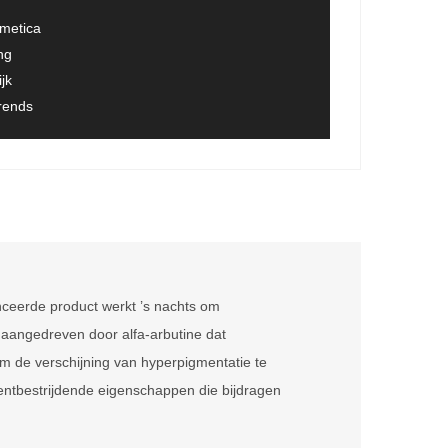
smetica
ng
jk
trends
nceerde product werkt ’s nachts om
t aangedreven door alfa-arbutine dat
m de verschijning van hyperpigmentatie te
mentbestrijdende eigenschappen die bijdragen