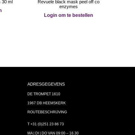
m 30 ml
Revuele black mask peel off co
enzymes
n
Login om te bestellen
ADRESGEGEVENS
DE TROMPET 1610
1967 DB HEEMSKERK
ROUTEBESCHRIJVING
T +31 (0)251 23 86 73
MA | DI | DO VAN 09:00 – 16.30