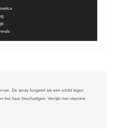
smetica
ng
jk
trends
ervan. De spray fungeert als een schild tegen
n het haar beschadigen. Verrijkt met vitamine