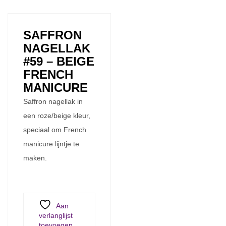
SAFFRON
NAGELLAK
#59 – BEIGE
FRENCH
MANICURE
Saffron nagellak in
een roze/beige kleur,
speciaal om French
manicure lijntje te
maken.
Aan
verlanglijst
toevoegen