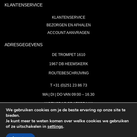
KLANTENSERVICE
KLANTENSERVICE
BEZORGEN EN AFHALEN
ACCOUNT AANVRAGEN
ADRESGEGEVENS
DE TROMPET 1610
1967 DB HEEMSKERK
ROUTEBESCHRIJVING
T +31 (0)251 23 86 73
MA | DI | DO VAN 09:00 – 16.30
WOENSDAG OP AFSPRAAK
We gebruiken cookies om je de beste ervaring op onze site te
bieden.
VRIJDAG GESLOTEN
Je kunt meer te weten komen over welke cookies we gebruiken
INFO@ASTH.NL
of ze uitschakelen in
settings
.