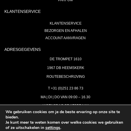
PARFUM
KLANTENSERVICE
KLANTENSERVICE
BEZORGEN EN AFHALEN
ACCOUNT AANVRAGEN
ADRESGEGEVENS
DE TROMPET 1610
1967 DB HEEMSKERK
ROUTEBESCHRIJVING
T +31 (0)251 23 86 73
MA | DI | DO VAN 09:00 – 16.30
WOENSDAG OP AFSPRAAK
We gebruiken cookies om je de beste ervaring op onze site te
bieden.
VRIJDAG GESLOTEN
Je kunt meer te weten komen over welke cookies we gebruiken
INFO@ASTH.NL
of ze uitschakelen in
settings
.