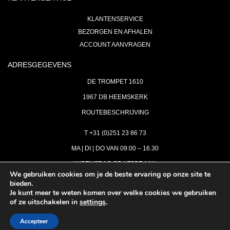
KLANTENSERVICE
BEZORGEN EN AFHALEN
ACCOUNT AANVRAGEN
ADRESGEGEVENS
DE TROMPET 1610
1967 DB HEEMSKERK
ROUTEBESCHRIJVING
T +31 (0)251 23 86 73
MA | DI | DO VAN 09:00 – 16.30
WOENSDAG OP AFSPRAAK
We gebruiken cookies om je de beste ervaring op onze site te
bieden.
VRIJDAG GESLOTEN
Je kunt meer te weten komen over welke cookies we gebruiken
INFO@ASTH.NL
of ze uitschakelen in
settings
.
Accepteer