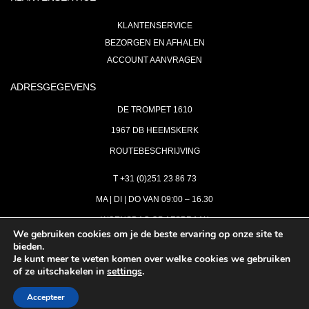
KLANTENSERVICE
BEZORGEN EN AFHALEN
ACCOUNT AANVRAGEN
ADRESGEGEVENS
DE TROMPET 1610
1967 DB HEEMSKERK
ROUTEBESCHRIJVING
T +31 (0)251 23 86 73
MA | DI | DO VAN 09:00 – 16.30
WOENSDAG OP AFSPRAAK
We gebruiken cookies om je de beste ervaring op onze site te
bieden.
VRIJDAG GESLOTEN
Je kunt meer te weten komen over welke cookies we gebruiken
INFO@ASTH.NL
of ze uitschakelen in
settings
.
Accepteer