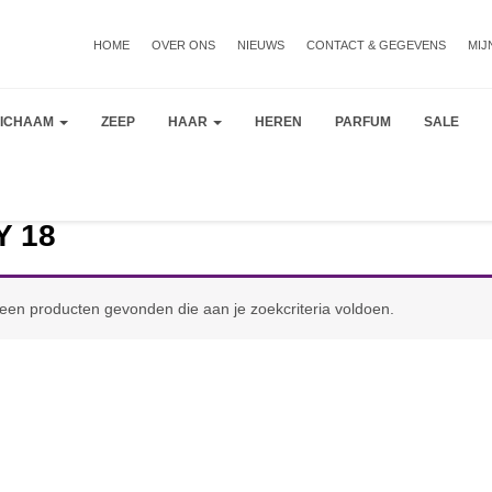
HOME
OVER ONS
NIEUWS
CONTACT & GEGEVENS
MIJ
LICHAAM
ZEEP
HAAR
HEREN
PARFUM
SALE
Y 18
een producten gevonden die aan je zoekcriteria voldoen.