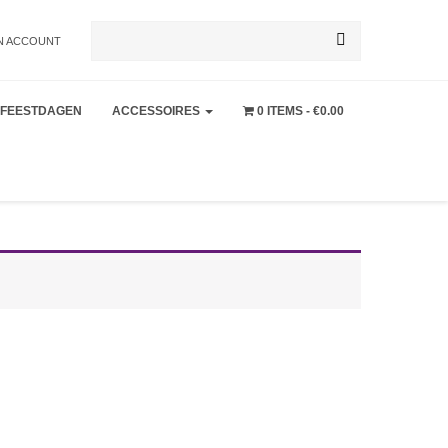
Zoeken
N ACCOUNT
FEESTDAGEN
ACCESSOIRES
0 ITEMS
€0.00
naar: