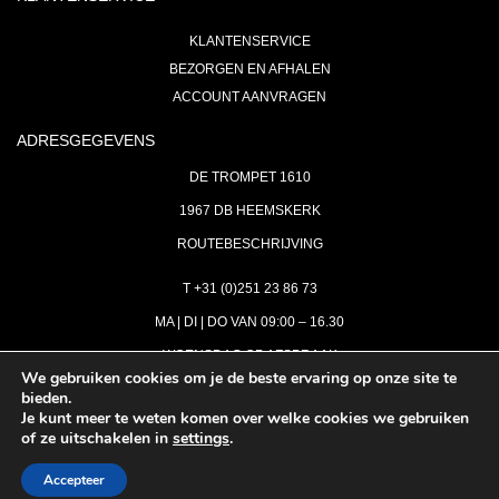
KLANTENSERVICE
BEZORGEN EN AFHALEN
ACCOUNT AANVRAGEN
ADRESGEGEVENS
DE TROMPET 1610
1967 DB HEEMSKERK
ROUTEBESCHRIJVING
T +31 (0)251 23 86 73
MA | DI | DO VAN 09:00 – 16.30
WOENSDAG OP AFSPRAAK
We gebruiken cookies om je de beste ervaring op onze site te
bieden.
VRIJDAG GESLOTEN
Je kunt meer te weten komen over welke cookies we gebruiken
INFO@ASTH.NL
of ze uitschakelen in
settings
.
Accepteer