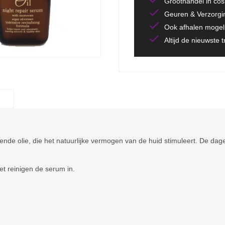
Groothandel in co
Geuren & Verzorgi
Ook afhalen mogeli
Altijd de nieuwste 
e olie, die het natuurlijke vermogen van de huid stimuleert. De dageli
et reinigen de serum in.