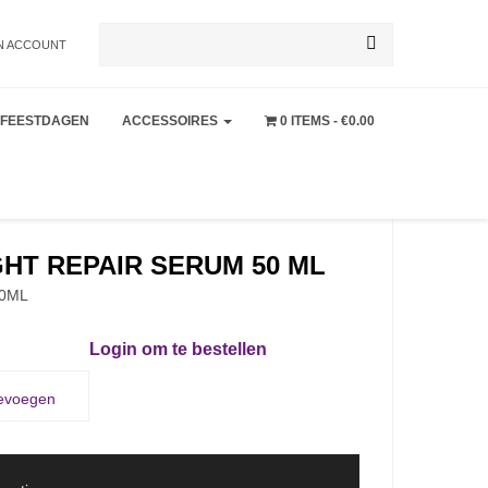
Zoeken
N ACCOUNT
FEESTDAGEN
ACCESSOIRES
0 ITEMS
€0.00
naar:
GHT REPAIR SERUM 50 ML
50ML
Login om te bestellen
oevoegen