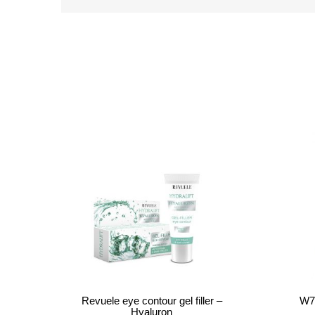
Revuele eye contour gel filler –
W7
Hyaluron