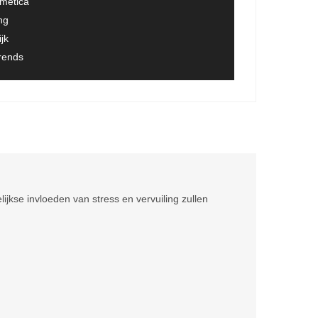
smetica
ng
jk
trends
jkse invloeden van stress en vervuiling zullen