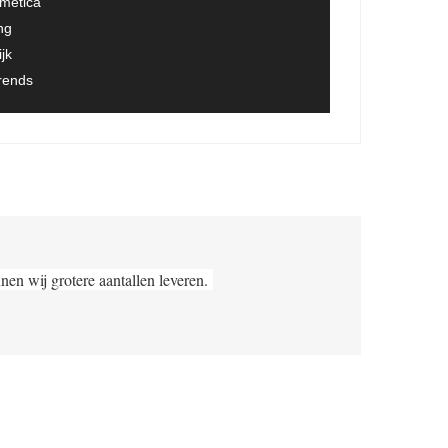
smetica
ng
jk
trends
nen wij grotere aantallen leveren.