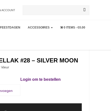
Zoeken
N ACCOUNT
FEESTDAGEN
ACCESSOIRES
0 ITEMS
€0.00
naar:
LLAK #28 – SILVER MOON
r kleur
Login om te bestellen
oevoegen