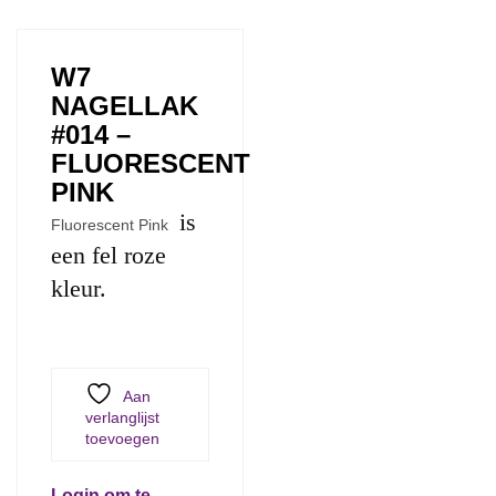
W7
NAGELLAK
#014 –
FLUORESCENT
PINK
is
Fluorescent Pink
een fel roze
kleur.
Aan
verlanglijst
toevoegen
Login om te