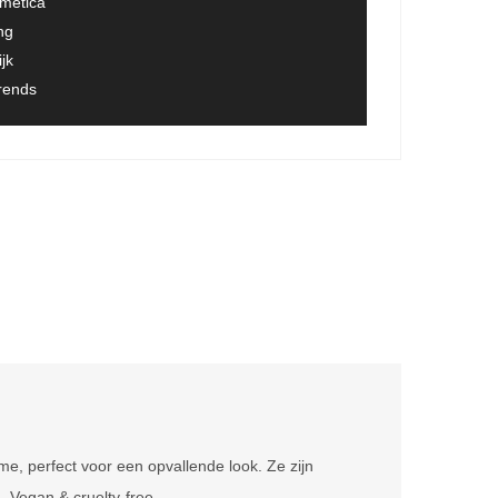
smetica
ng
jk
trends
e, perfect voor een opvallende look. Ze zijn
. Vegan & cruelty-free.