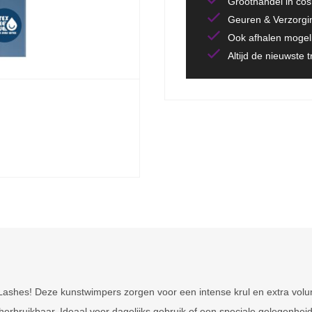
Groothandel in co
Geuren & Verzorgi
Ook afhalen mogeli
Altijd de nieuwste 
ashes! Deze kunstwimpers zorgen voor een intense krul en extra volum
 herbruikbaar. Ideaal voor dagelijks gebruik of een speciale gelegenheid