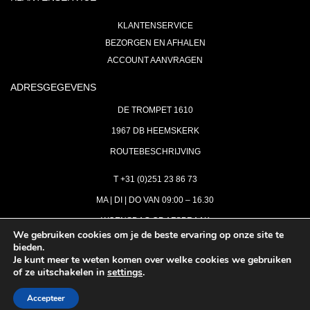
KLANTENSERVICE
BEZORGEN EN AFHALEN
ACCOUNT AANVRAGEN
ADRESGEGEVENS
DE TROMPET 1610
1967 DB HEEMSKERK
ROUTEBESCHRIJVING
T +31 (0)251 23 86 73
MA | DI | DO VAN 09:00 – 16.30
WOENSDAG OP AFSPRAAK
We gebruiken cookies om je de beste ervaring op onze site te
bieden.
VRIJDAG GESLOTEN
Je kunt meer te weten komen over welke cookies we gebruiken
INFO@ASTH.NL
of ze uitschakelen in
settings
.
Accepteer