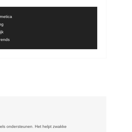
smetica
ng
jk
trends
tels ondersteunen. Het helpt zwakke